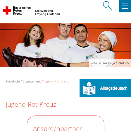
Kreisverband
Freyung-Grafenau
Foto: M. Andreya / DRK e.V.
Angebote
Engagement
Jugend-Rot-Kreuz
Jugend-Rot-Kreuz
Ansprechpartner