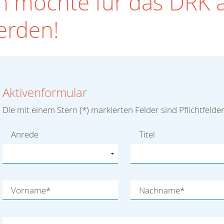
ng
h möchte für das DRK a
erden!