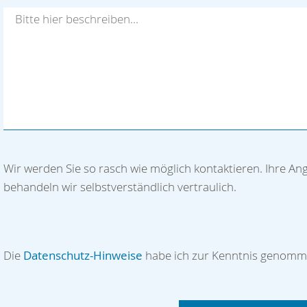
Nachmittags
Abends
Führerschein
Haben Sie einen Führerschein?
Nein
Ja
Besondere Kenntnisse und Fähigkeiten? (z.B. Ausbild
Sprache, ...)