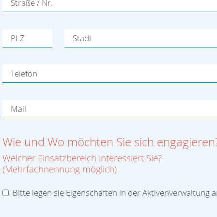
Aktivenformular
Die mit einem Stern (
*
) markierten Felder sind Pflichtfelder
Anrede
Titel
Vorname
*
Nachname
*
Straße / Nr.
PLZ
Stadt