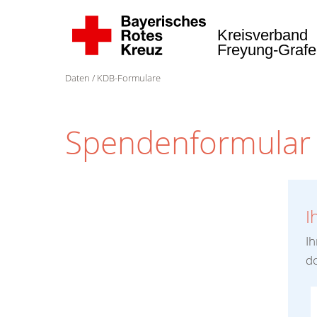
Kreisverband
Freyung-Graf
Daten
KDB-Formulare
Spendenformular
I
Ih
do