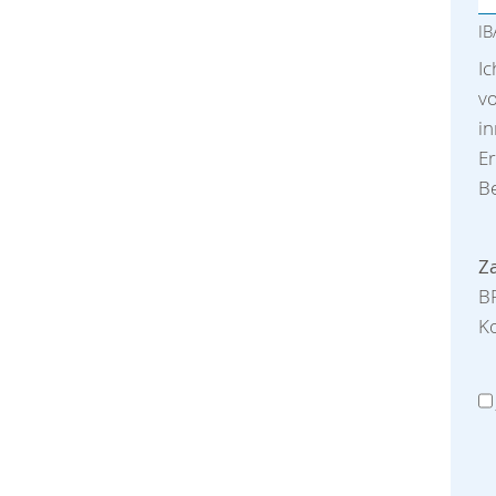
I
I
vo
i
Er
Be
Z
B
K