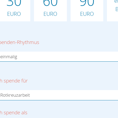
30
60
90
e
B
EURO
EURO
EURO
penden-Rhythmus
ch spende für
ch spende als