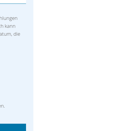
ahlungen
ch kann
atum, die
en.