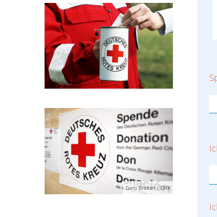
S
I
Gero Breloer / DRK
I