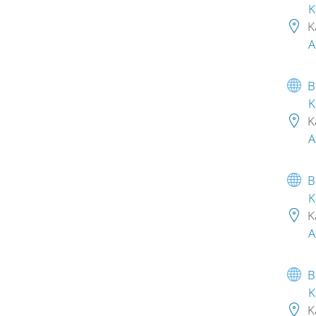
K
K
A
B
K
K
A
B
K
K
A
B
K
K