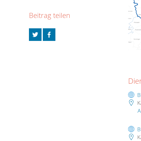
Beitrag teilen
Die
B
K
A
B
K