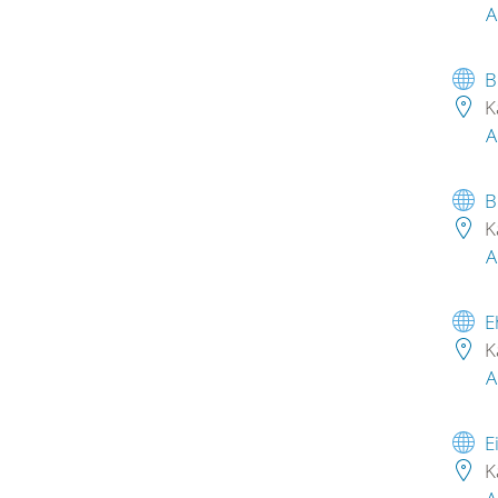
A
B
K
A
B
K
A
E
K
A
E
K