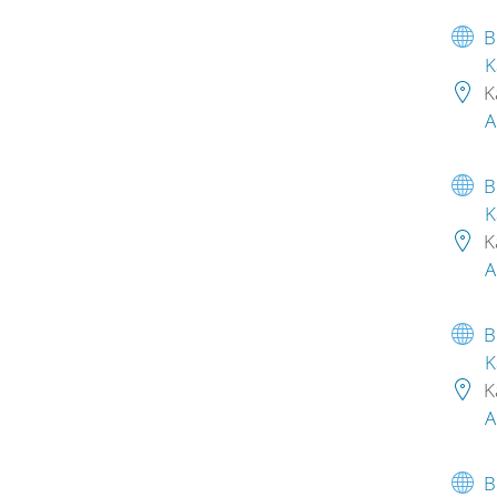
B
K
K
A
B
K
K
A
B
K
K
A
B