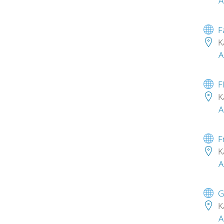
A
F
K
A
F
K
A
F
K
A
G
K
A