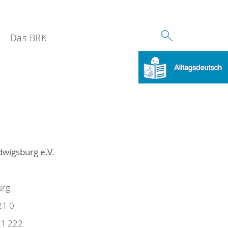
Das BRK
wigsburg e.V.
urg
21 0
1 222