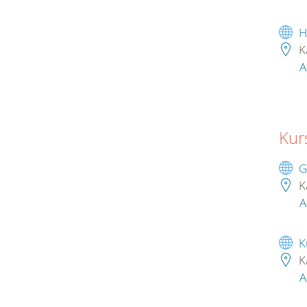
H
K
A
Kur
G
K
A
K
K
A