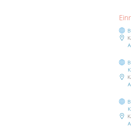
Ein
B
K
A
B
K
K
A
B
K
K
A