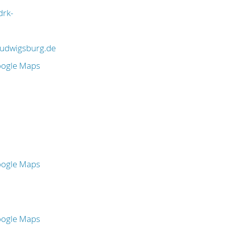
drk-
ludwigsburg.de
oogle Maps
oogle Maps
oogle Maps