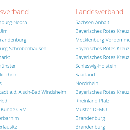
isverband
Landesverband
burg-Nebra
Sachsen-Anhalt
Ulm
Bayerisches Rotes Kreuz
randenburg
Mecklenburg-Vorpomm
urg-Schrobenhausen
Bayerisches Rotes Kreuz
arkt
Bayerisches Rotes Kreuz
ünster
Schleswig-Holstein
kirchen
Saarland
s
Nordrhein
adt a.d. Aisch-Bad Windsheim
Bayerisches Rotes Kreuz
ied
Rheinland-Pfalz
t Kunde CRM
Muster-DEMO
erbarnim
Brandenburg
rlausitz
Brandenburg