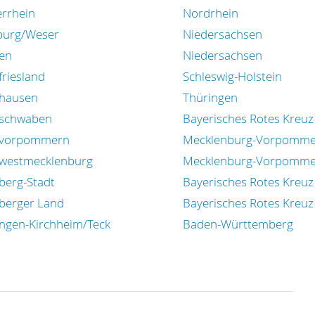
errhein
Nordrhein
burg/Weser
Niedersachsen
en
Niedersachsen
riesland
Schleswig-Holstein
hausen
Thüringen
schwaben
Bayerisches Rotes Kreuz
vorpommern
Mecklenburg-Vorpomm
westmecklenburg
Mecklenburg-Vorpomm
berg-Stadt
Bayerisches Rotes Kreuz
berger Land
Bayerisches Rotes Kreuz
ingen-Kirchheim/Teck
Baden-Württemberg