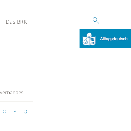
Das BRK
sverbandes.
O
P
Q