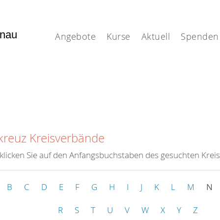
enau
Angebote
Kurse
Aktuell
Spenden
kreuz Kreisverbände
 klicken Sie auf den Anfangsbuchstaben des gesuchten Krei
B
C
D
E
F
G
H
I
J
K
L
M
N
R
S
T
U
V
W
X
Y
Z