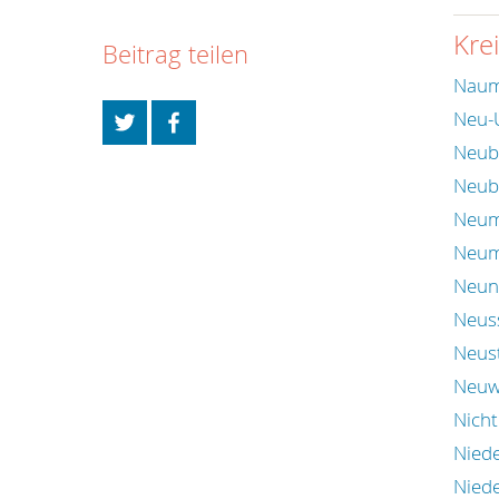
Kre
Beitrag teilen
Naum
Neu-
Neub
Neub
Neum
Neum
Neun
Neus
Neust
Neuw
Nich
Nied
Niede