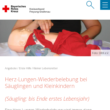
Kreisverband
Freyung-Grafenau
Foto: DRK e.V.
Angebote
Erste Hilfe
Kleiner Lebensretter
Herz-Lungen-Wiederbelebung bei
Säuglingen und Kleinkindern
(Säugling: bis Ende erstes Lebensjahr)
Eine Herz-Lungen-Wiederbelebung wird immer dann