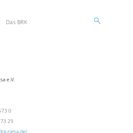
Das BRK
sa e.V.
573 0
73 29
drk-riesa.de/