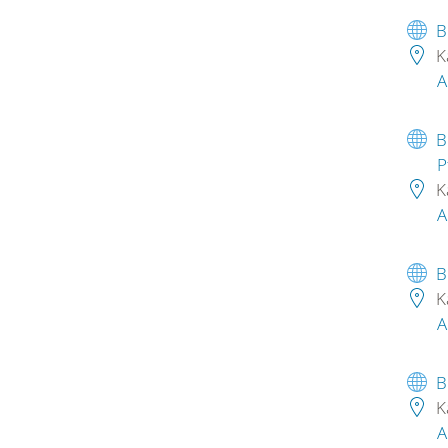
B
K
A
B
P
K
A
B
K
A
B
K
A