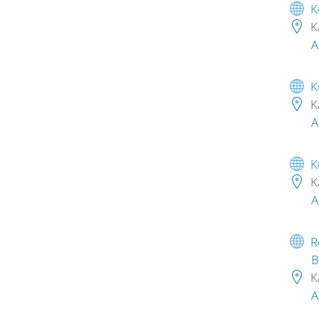
K
K
A
K
K
A
K
K
A
R
B
K
A