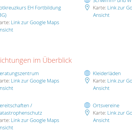
Schwimm- und W
otkreuzkurs EH Fortbildung
Karte:
Link zur G
BG)
Ansicht
arte:
Link zur Google Maps
nsicht
richtungen im Überblick
eratungszentrum
Kleiderläden
arte:
Link zur Google Maps
Karte:
Link zur G
nsicht
Ansicht
ereitschaften /
Ortsvereine
atastrophenschutz
Karte:
Link zur G
arte:
Link zur Google Maps
Ansicht
nsicht