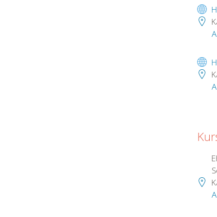
H
K
A
H
K
A
Kur
EH
S
K
A