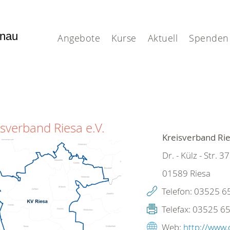
enau
Angebote
Kurse
Aktuell
Spenden
isverband Riesa e.V.
Kreisverband Rie
Dr. - Külz - Str. 37
01589
Riesa
Telefon:
03525 6
Telefax:
03525 65
Web:
http://www.