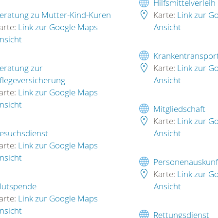
Hilfsmittelverleih
eratung zu Mutter-Kind-Kuren
Karte:
Link zur G
arte:
Link zur Google Maps
Ansicht
nsicht
Krankentranspor
eratung zur
Karte:
Link zur G
flegeversicherung
Ansicht
arte:
Link zur Google Maps
nsicht
Mitgliedschaft
Karte:
Link zur G
esuchsdienst
Ansicht
arte:
Link zur Google Maps
nsicht
Personenauskunf
Karte:
Link zur G
lutspende
Ansicht
arte:
Link zur Google Maps
nsicht
Rettungsdienst