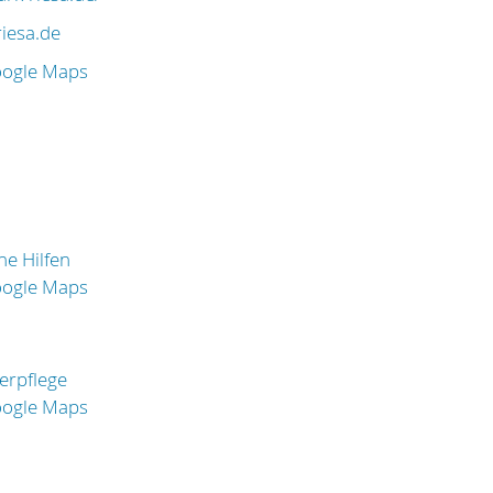
iesa.de
oogle Maps
he Hilfen
oogle Maps
perpflege
oogle Maps