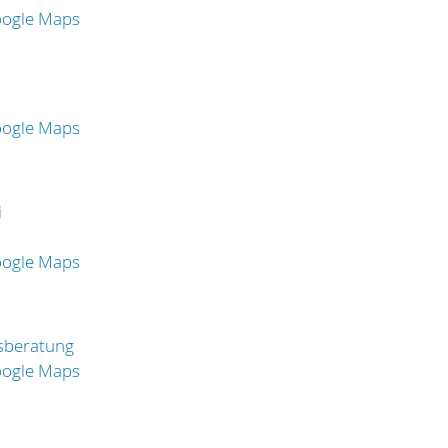
oogle Maps
oogle Maps
i
oogle Maps
sberatung
oogle Maps