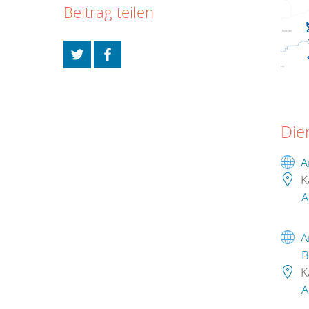
Beitrag teilen
Die
A
K
A
A
B
K
A