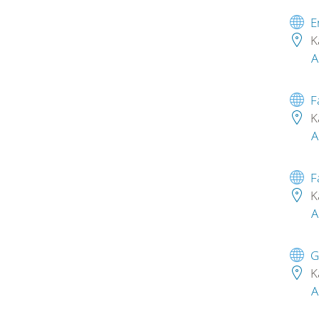
E
K
A
F
K
A
F
K
A
G
K
A