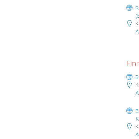
R
(
K
A
Ein
B
K
A
B
K
K
A