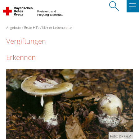
Kreisverband
Freyung-Grafenau
Angebote
Erste Hilfe
Kleiner Lebensretter
Vergiftungen
Erkennen
Foto: DRK e.V.