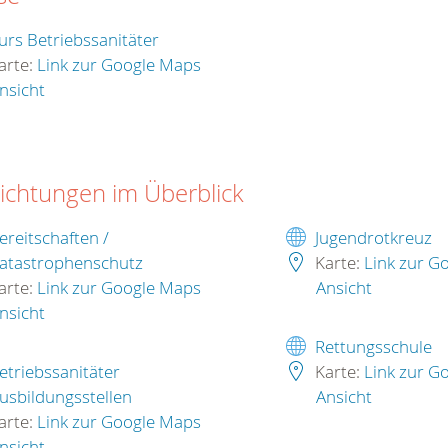
urs Betriebssanitäter
arte:
Link zur Google Maps
nsicht
richtungen im Überblick
ereitschaften /
Jugendrotkreuz
atastrophenschutz
Karte:
Link zur G
arte:
Link zur Google Maps
Ansicht
nsicht
Rettungsschule
etriebssanitäter
Karte:
Link zur G
usbildungsstellen
Ansicht
arte:
Link zur Google Maps
nsicht