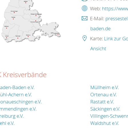
Web:
https://www
E-Mail:
presseste
baden.de
Karte:
Link zur G
Ansicht
 Kreisverbände
aden-Baden e.V.
Müllheim e.V.
ühl-Achern e.V.
Ortenau e.V.
onaueschingen e.V.
Rastatt e.V.
mmendingen e.V.
Säckingen e.V.
reiburg e.V.
Villingen-Schwenn
ehl e.V.
Waldshut e.V.