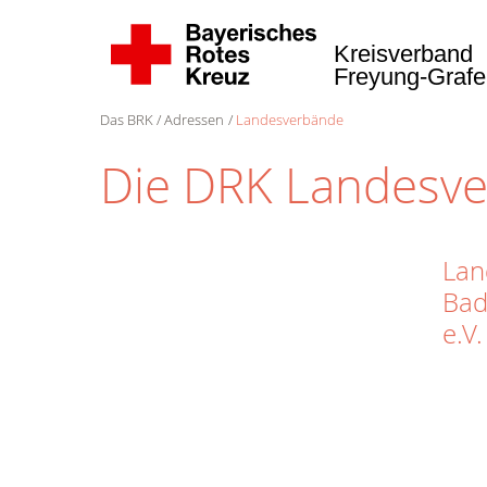
Kreisverband
Freyung-Graf
Das BRK
Adressen
Landesverbände
Die DRK Landesv
Lan
Bad
e.V.