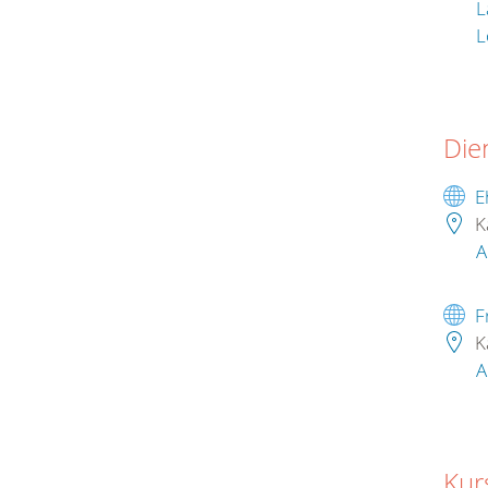
L
L
Die
E
K
A
F
K
A
Kur