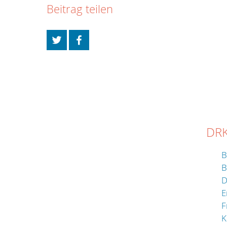
Beitrag teilen
DRK
B
B
D
E
F
K