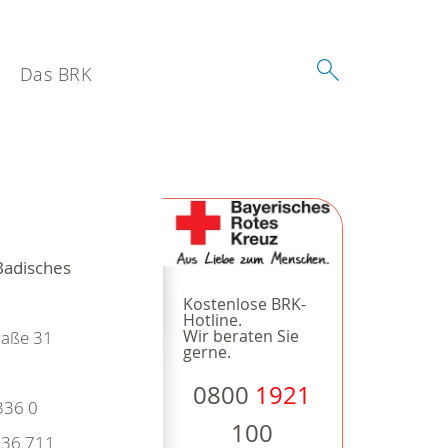
Das BRK
Badisches
Kostenlose BRK-
Hotline.
Wir beraten Sie
raße 31
gerne.
0800
1921
336 0
100
36 711