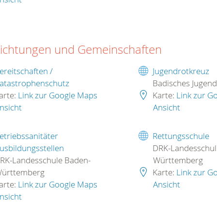
richtungen und Gemeinschaften
ereitschaften /
Jugendrotkreuz
atastrophenschutz
Badisches Jugend
arte:
Link zur Google Maps
Karte:
Link zur G
nsicht
Ansicht
etriebssanitäter
Rettungsschule
usbildungsstellen
DRK-Landesschul
RK-Landesschule Baden-
Württemberg
ürttemberg
Karte:
Link zur G
arte:
Link zur Google Maps
Ansicht
nsicht