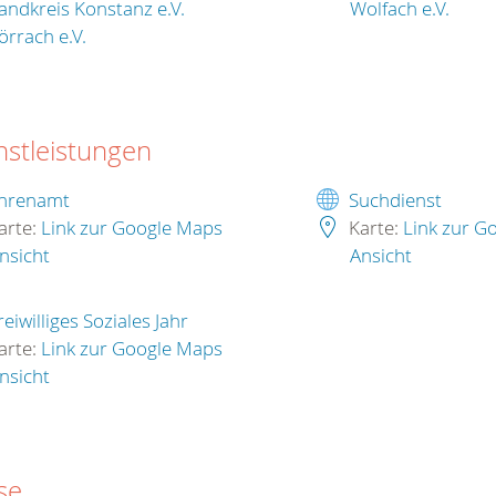
andkreis Konstanz e.V.
Wolfach e.V.
örrach e.V.
nstleistungen
hrenamt
Suchdienst
arte:
Link zur Google Maps
Karte:
Link zur G
nsicht
Ansicht
reiwilliges Soziales Jahr
arte:
Link zur Google Maps
nsicht
se