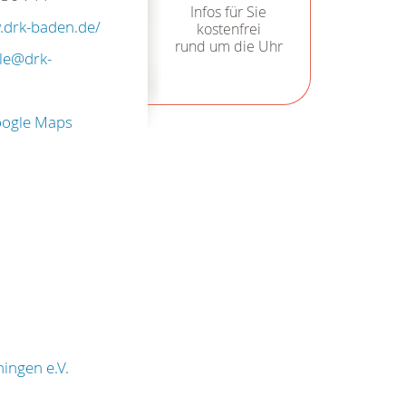
Infos für Sie
.drk-baden.de/
kostenfrei
rund um die Uhr
lle@drk-
oogle Maps
ingen e.V.