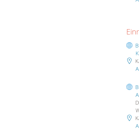
Ein
B
K
K
A
B
A
D
W
K
A