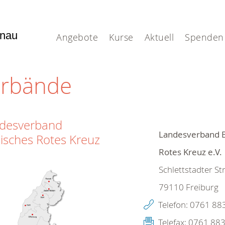
enau
Angebote
Kurse
Aktuell
Spenden
erbände
desverband
Landesverband 
isches Rotes Kreuz
Rotes Kreuz e.V.
Schlettstadter St
79110
Freiburg
Telefon:
0761 88
Telefax:
0761 883