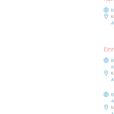
K
K
A
Ein
B
K
K
A
B
A
K
A